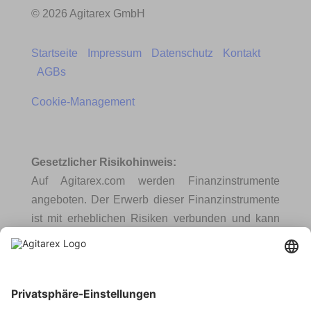
© 2026 Agitarex GmbH
Startseite
Impressum
Datenschutz
Kontakt
AGBs
Cookie-Management
Gesetzlicher Risikohinweis:
Auf Agitarex.com werden Finanzinstrumente
angeboten. Der Erwerb dieser Finanzinstrumente
ist mit erheblichen Risiken verbunden und kann
zum vollständigen Verlust des eingesetzten
Vermögens führen.
Hinweis gemäß § 3 (2) WpIG: