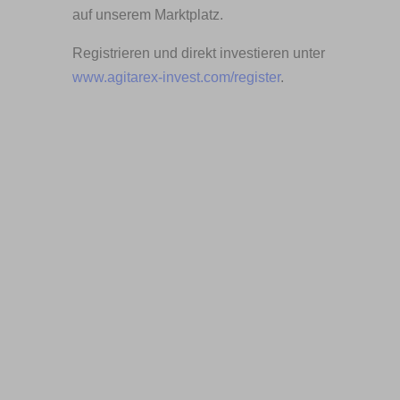
auf unserem Marktplatz.
Registrieren und direkt investieren unter
www.agitarex-invest.com/register
.
Immer informiert zu
elektronischen
Wertpapieren
Trends, Wissen und