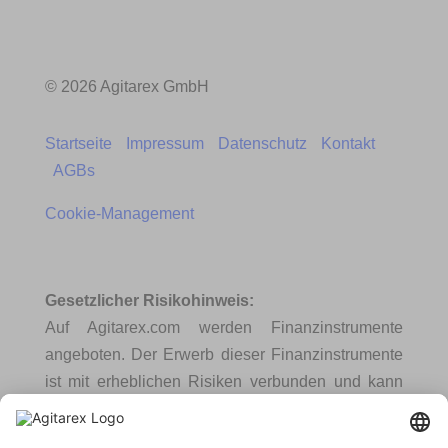
© 2026 Agitarex GmbH
Startseite
Impressum
Datenschutz
Kontakt
AGBs
Cookie-Management
Gesetzlicher Risikohinweis:
Auf Agitarex.com werden Finanzinstrumente
angeboten. Der Erwerb dieser Finanzinstrumente
ist mit erheblichen Risiken verbunden und kann
zum vollständigen Verlust des eingesetzten
Vermögens führen.