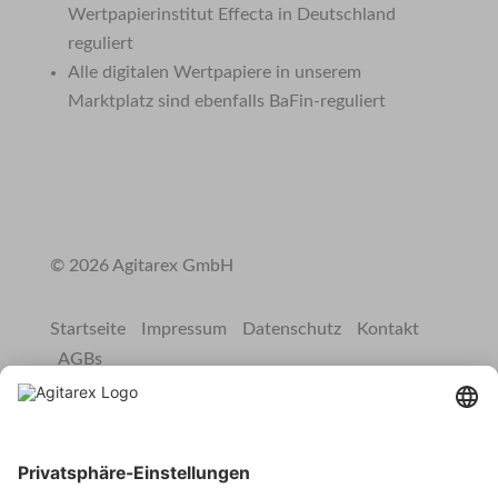
Wertpapierinstitut Effecta in Deutschland
reguliert
Alle digitalen Wertpapiere in unserem
Marktplatz sind ebenfalls BaFin-reguliert
© 2026 Agitarex GmbH
Startseite
Impressum
Datenschutz
Kontakt
AGBs
Cookie-Management
Gesetzlicher Risikohinweis:
Auf Agitarex.com werden Finanzinstrumente angeboten. Der